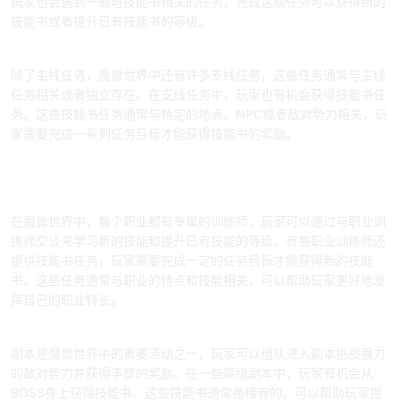
玩家也会遇到一些与技能书相关的任务，完成这些任务可以获得新的
技能书或者提升已有技能书的等级。
4. 支线任务中的技能书任务
除了主线任务，魔兽世界中还有许多支线任务，这些任务通常与主线
任务相关或者独立存在。在支线任务中，玩家也有机会获得技能书任
务。这些技能书任务通常与特定的地点、NPC或者敌对势力相关，玩
家需要完成一系列任务目标才能获得技能书的奖励。
5. 职业训练师提供的技能书任
务
在魔兽世界中，每个职业都有专属的训练师，玩家可以通过与职业训
练师交谈来学习新的技能和提升已有技能的等级。有些职业训练师还
提供技能书任务，玩家需要完成一定的任务目标才能获得新的技能
书。这些任务通常与职业的特点和技能相关，可以帮助玩家更好地发
挥自己的职业特长。
6. 副本中的技能书掉落
副本是魔兽世界中的重要活动之一，玩家可以组队进入副本挑战强力
的敌对势力并获得丰厚的奖励。在一些高级副本中，玩家有机会从
BOSS身上获得技能书。这些技能书通常是稀有的，可以帮助玩家提