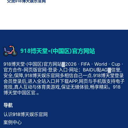
交流918博天娱乐官网
918博天堂·(中国区)官方网站▓2026 · FIFA · World · Cup ·
官方合作-网页版官网·登录·入口·网址：BAIDU點AG▓信誉,
安全,保障,918博天娱乐官网多相信自己一点.918博天堂登录
会员登录后,进入全站入口并下载APP,网页与手机版支持电子
竞技,真人互动与体育类游戏,保证无缝体验,畅享精彩。918
博天堂中国区官.。
导航
认识918博天娱乐官网
案例中心