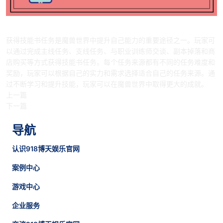
8. 总结
获得技能书任务是魔兽世界中提升自己能力的重要途径之一。玩家可
以通过完成主线任务、支线任务、与职业训练师交谈、副本掉落和商
店购买等方式获得技能书任务。每个任务来源都有不同的任务难度和
奖励，玩家可以根据自己的实力和需求选择适合自己的任务来源。通
过不断学习和提升技能，玩家可以在魔兽世界中取得更大的成就。
上一篇
下一篇
导航
认识918博天娱乐官网
案例中心
游戏中心
企业服务