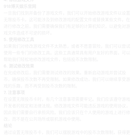
918博天娱乐官网
一旦我们找到并备份了游戏文件，我们可以开始修改游戏文件以设置
无限投币卡。这可能涉及到修改游戏的配置文件或替换某些文件。在
进行修改之前，我们需要确保我们有足够的计算机知识，以避免对游
戏文件造成不可逆的损坏。
5. 使用修改工具
如果我们对修改游戏文件不太熟悉，或者不愿意冒险，我们可以尝试
使用一些专门的修改工具。这些工具通常具有用户友好的界面，可以
帮助我们轻松地修改游戏文件，包括投币次数限制。
6. 测试修改效果
在完成修改后，我们需要测试修改的效果。重新启动游戏并尝试投
币，确保投币次数不再受限制。如果修改成功，我们可以继续享受游
戏的乐趣，而不再受到投币次数的限制。
7. 注意事项
在设置无限投币卡时，有几个注意事项需要牢记。我们应该遵守游戏
开发者的规定和法律法规。修改游戏文件可能违反游戏的使用协议，
因此我们需要自行承担风险。我们应该只在个人使用的游戏上进行修
改，而不是在公共场所或联机游戏中使用。
结论
通过设置无限投币卡，我们可以摆脱游戏中的投币次数限制，获得更