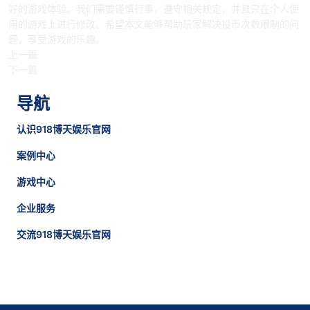
好的游戏体验。我们需要谨慎行事，遵守相关规定，并且只在个人使
用的游戏上进行修改。希望本文能够帮助玩家解决投币次数限制的问
题，享受游戏的乐趣。
上一篇
下一篇
导航
认识918博天娱乐官网
案例中心
游戏中心
企业服务
交流918博天娱乐官网