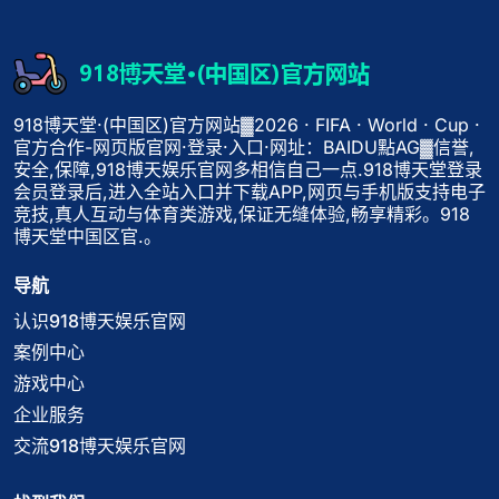
918博天堂·(中国区)官方网站▓2026 · FIFA · World · Cup ·
官方合作-网页版官网·登录·入口·网址：BAIDU點AG▓信誉,
安全,保障,918博天娱乐官网多相信自己一点.918博天堂登录
会员登录后,进入全站入口并下载APP,网页与手机版支持电子
竞技,真人互动与体育类游戏,保证无缝体验,畅享精彩。918
博天堂中国区官.。
导航
认识918博天娱乐官网
案例中心
游戏中心
企业服务
交流918博天娱乐官网