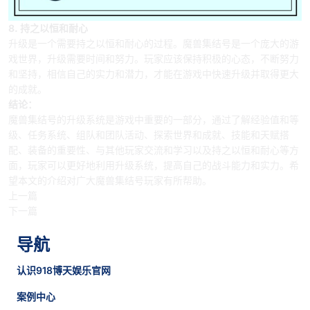
8. 持之以恒和耐心
升级是一个需要持之以恒和耐心的过程。魔兽集结号是一个庞大的游
戏世界，升级需要时间和努力。玩家应该保持积极的心态，不断努力
和坚持，相信自己的实力和潜力，才能在游戏中快速升级并取得更大
的成就。
结论：
魔兽集结号的升级系统是游戏中重要的一部分，通过了解经验值和等
级、任务系统、组队和团队活动、探索世界和成就、技能和天赋搭
配、装备的重要性、与其他玩家交流和学习以及持之以恒和耐心等方
面，玩家可以更好地利用升级系统，提高自己的战斗能力和实力。希
望本文的介绍对广大魔兽集结号玩家有所帮助。
上一篇
下一篇
导航
认识918博天娱乐官网
案例中心