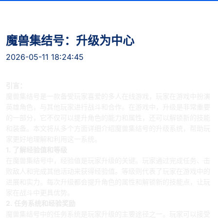
魔兽集结号：升级为中心
2026-05-11 18:24:45
魔兽集结号如何升级
引言：
魔兽集结号是一款备受玩家喜爱的多人在线游戏，玩家在游戏中扮演
英雄角色，与其他玩家进行战斗和合作。在游戏中，升级是非常重要
的一部分，它不仅可以提升角色的能力和属性，还可以解锁新的技能
和装备。本文将从多个方面详细介绍魔兽集结号的升级系统，帮助玩
家更好地理解和利用这一系统。
1. 了解经验值和等级
在魔兽集结号中，经验值是玩家升级的关键。玩家通过完成任务、击
败敌人和完成其他活动来获得经验值。等级则代表了玩家在游戏中的
进展和实力。每次升级都会提升角色的属性和解锁新的技能点，让玩
家在战斗中更具优势。
2. 任务系统和经验奖励
魔兽集结号中的任务系统是玩家升级的主要途径之一。玩家可以接受