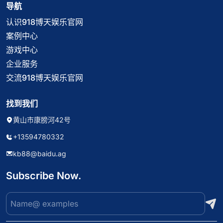
导航
认识918博天娱乐官网
案例中心
游戏中心
企业服务
交流918博天娱乐官网
找到我们
黄山市康膀河42号
+13594780332
kb88@baidu.ag
Subscribe Now.