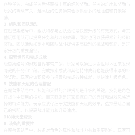
各种任务，完成任务后将获得丰厚的经验奖励。任务的难度和奖励与
玩家的等级有关，越高级的任务通常会提供更多的经验值和其他奖
励。
3. 组队和团队活动
在魔兽集结号中，组队和参与团队活动是快速升级的有效方式。与其
他玩家组队可以提高任务和战斗的效率，同时也可以获得额外的经验
奖励。团队活动如副本和团队战斗提供更高级别的挑战和奖励，是玩
家升级的重要途径。
4. 探索世界和完成成就
魔兽集结号的游戏世界非常广阔，玩家可以通过探索世界地图来发现
隐藏的任务和宝藏。完成探索成就和其他特殊成就也能获得丰厚的经
验奖励。玩家应该积极参与探索和完成各种成就，以快速升级角色。
5. 技能和天赋的合理搭配
在魔兽集结号中，技能和天赋的合理搭配是升级的关键。技能是角色
在战斗中使用的技能，而天赋则是玩家根据自己的喜好和游戏风格选
择的特殊能力。玩家应该仔细研究技能和天赋的效果，选择最适合自
己的搭配，以提高战斗能力和升级速度。
918博天堂登录
6. 装备的重要性
在魔兽集结号中，装备对角色的属性和战斗力有着重要影响。玩家可