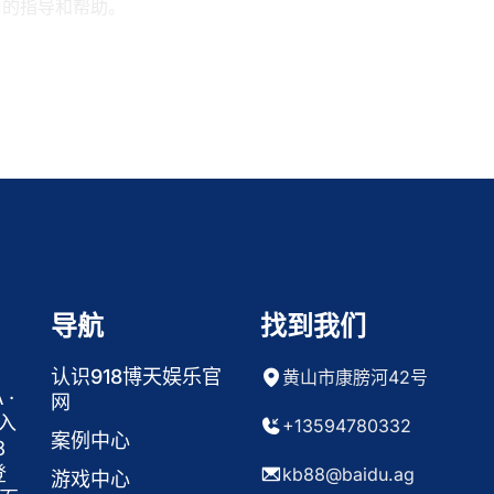
用的指导和帮助。
导航
找到我们
认识918博天娱乐官
黄山市康膀河42号
 ·
网
·入
+13594780332
案例中心
8
登
kb88@baidu.ag
游戏中心