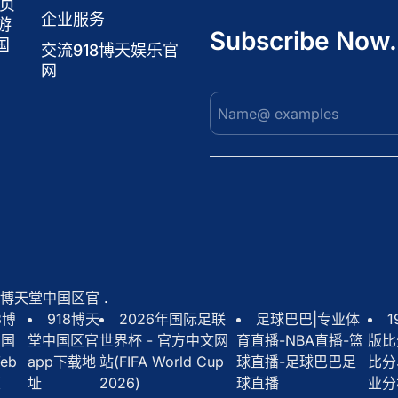
网页
企业服务
游
Subscribe Now.
国
交流918博天娱乐官
网
18博天堂中国区官
.
8博
918博天
2026年国际足联
足球巴巴|专业体
中国
堂中国区官
世界杯 - 官方中文网
育直播-NBA直播-篮
版比
eb
app下载地
站(FIFA World Cup
球直播-足球巴巴足
比分
版
址
2026)
球直播
业分