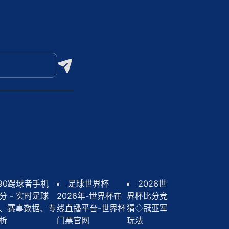
190踢球者手机
足球世界杯
2026世
分 - 实时足球
2026年-世界杯在
界杯比分竞
、赛事数据、专
线直播平台-世界杯
猜◇冠亚军
析
门票官网
玩法