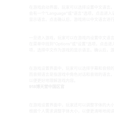
在游戏启动界面，玩家可以选择设置中文语言
会有一个"Language"或"语言"选项，点
显示语言。点击确认后，游戏将以中文语言进
2. 游戏内设置中
一旦进入游戏，玩家可以在游戏内设置中文语言
在菜单中找到"Options"或"设置"选项，点击进
项，选择中文作为游戏的显示语言。确认后，
3. 字幕和音频语
在游戏设置界面中，玩家可以选择字幕和音频
而音频语言是指游戏中角色对话和音效的语言
以便更好地理解游戏内容。
918博天堂中国区官
4. 字体设置
在游戏设置界面中，玩家还可以调整字体的大
根据个人需求调整字体大小，以便更清晰地阅