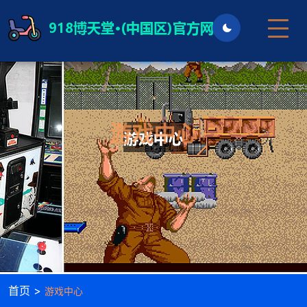
游戏中心
首页 >
游戏中心