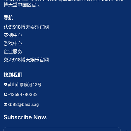
博天堂中国区官.。
导航
认识918博天娱乐官网
案例中心
游戏中心
企业服务
交流918博天娱乐官网
找到我们
黄山市康膀河42号
+13594780332
kb88@baidu.ag
Subscribe Now.